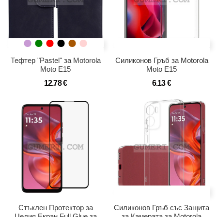
Тефтер "Pastel" за Motorola
Силиконов Гръб за Motorola
Moto E15
Moto E15
12.78 €
6.13 €
Стъклен Протектор за
Силиконов Гръб със Защита
Целия Екран Full Glue за
за Камерата за Motorola