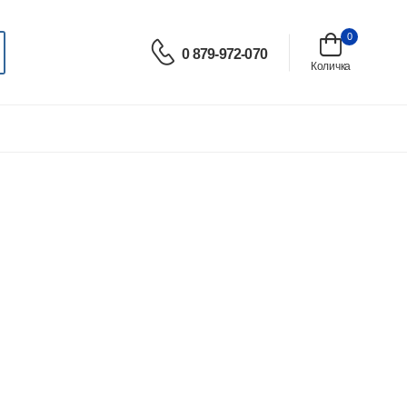
0
0 879-972-070
Количка