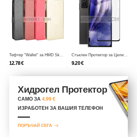
Тефтер "Wallet" за HMD Skyline
Стъклен Протектор за Целия Екран за HMD Skyline
12.78 €
9.20 €
7
Хидрогел Протектор
САМО ЗА
4.99 €
ИЗРАБОТЕН ЗА ВАШИЯ ТЕЛЕФОН
ПОРЪЧАЙ СЕГА