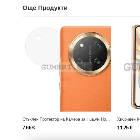
Още Продукти
Стъклен Протектор на Камера за Huawei Honor Magic7 Lite
Хибриден Ке
7.66 €
11.25 €