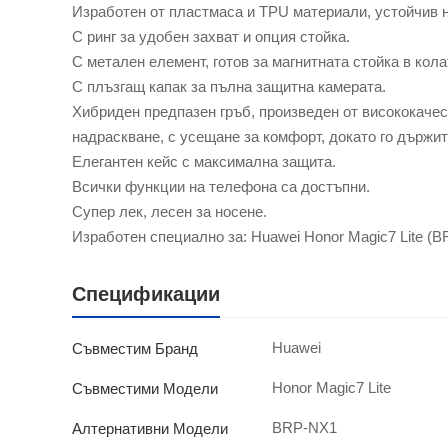
Изработен от пластмаса и TPU материали, устойчив 
С ринг за удобен захват и опция стойка.
С метален елемент, готов за магнитната стойка в кола
С плъзгащ капак за пълна защитна камерата.
Хибриден предпазен гръб, произведен от висококачес
надраскване, с усещане за комфорт, докато го държит
Елегантен кейс с максимална защита.
Всички функции на телефона са достъпни.
Супер лек, лесен за носене.
Изработен специално за: Huawei Honor Magic7 Lite (
Спецификации
Huawei
Съвместим Бранд
Honor Magic7 Lite
Съвместими Модели
BRP-NX1
Алтернативни Модели