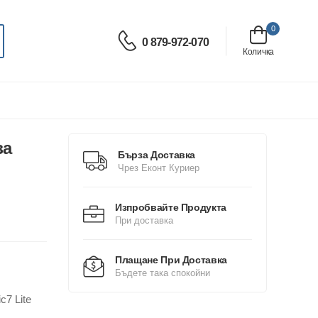
0
0 879-972-070
Количка
за
Бърза Доставка
Чрез Еконт Куриер
Изпробвайте Продукта
При доставка
Плащане При Доставка
Бъдете така спокойни
c7 Lite