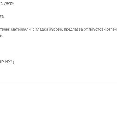
на удари
та.
твени материали, с гладки ръбове, предпазва от пръстови отпе
е.
BRP-NX1)