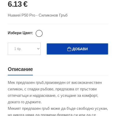
6.13 €
Huawei P50 Pro - Силиконов Гръб
Избери Цвят:
ДОБАВИ
Описание
Мек предпазен гръб,произведен от висококачествен
силикон, с гладки ръбове, предпазва от пръстови
отпечатъци и надраскване, с усещане за комфорт,
докато го държите.
Мекият предпазен гръб може да бъде свободно усукан,
но никога няма да промени формата си или да се