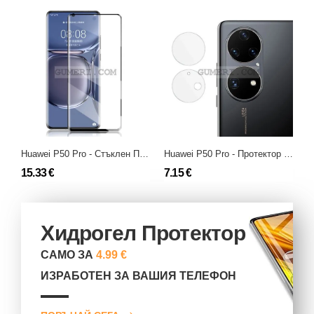
Huawei P50 Pro - Стъклен Протектор за Целия Екран - Full Glue
Huawei P50 Pro - Протектор за Камерата - Закалено Стъкло
15.33 €
7.15 €
1
Хидрогел Протектор
САМО ЗА
4.99 €
ИЗРАБОТЕН ЗА ВАШИЯ ТЕЛЕФОН