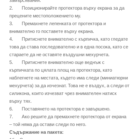
замърсявания.
2. Позиционирайте протектора върху екрана за да
прецените местоположението му.
3. Премахнете лепенката от протектора и
внимателно го поставете върху екрана.
4. Притиснете внимателно с кърпичка, като гледате
това да става последователно и в една посока, като се
стараете да не оставяте въздушни мехурчета.
5. Притиснете внимателно още веднъж с
кърпичката по цялата площ на протектора, като
наблегнете на местата, където има следи (миниатюрни
мехурчета) за да изчезнат. Това не е въздух, а следи от
силикона, които изчезват чрез внимателен натиск
върху тях.
6. Поставянето на протектора е завършено.
7. Ако решите да премахнете протектора от екрана
– той няма да остави следи по него.
Съдържание на пакета: