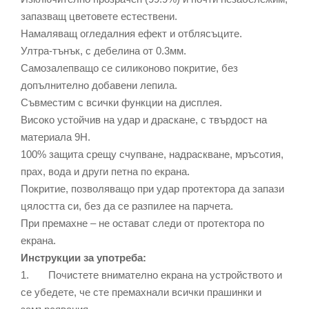
запазващ цветовете естествени.
Намаляващ огледалния ефект и отблясъците.
Ултра-тънък, с дебелина от 0.3мм.
Самозалепващо се силиконово покритие, без
допълнително добавени лепила.
Съвместим с всички функции на дисплея.
Високо устойчив на удар и драскане, с твърдост на
материала 9Н.
100% защита срещу счупване, надраскване, мръсотия,
прах, вода и други петна по екрана.
Покритие, позволяващо при удар протектора да запази
цялостта си, без да се разпилее на парчета.
При премахне – не остават следи от протектора по
екрана.
Инструкции за употреба:
1. Почистете внимателно екрана на устройството и
се убедете, че сте премахнали всички прашинки и