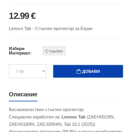
12.99 €
Lenovo Tab - Стъклен протектор за Екран
Избери
Стъклен
Материал:
ДОБАВИ
Описание
Висококачествен стъклен протектор:
Специално изработен за:
Lenovo Tab
(ZAEH0019IN,
ZAEH0180IN, ZAEJ0054IN, Tab 10.1 (2025))
Изключително прозрачен (99.9%) и почти незабележим,