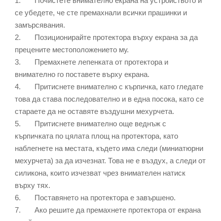
1. Почистете внимателно екрана на устройството и
се убедете, че сте премахнали всички прашинки и
замърсявания.
2. Позиционирайте протектора върху екрана за да
прецените местоположението му.
3. Премахнете лепенката от протектора и
внимателно го поставете върху екрана.
4. Притиснете внимателно с кърпичка, като гледате
това да става последователно и в една посока, като се
стараете да не оставяте въздушни мехурчета.
5. Притиснете внимателно още веднъж с
кърпичката по цялата площ на протектора, като
наблегнете на местата, където има следи (миниатюрни
мехурчета) за да изчезнат. Това не е въздух, а следи от
силикона, които изчезват чрез внимателен натиск
върху тях.
6. Поставянето на протектора е завършено.
7. Ако решите да премахнете протектора от екрана