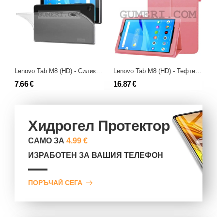
Lenovo Tab M8 (HD) - Силиконов Гръб
Lenovo Tab M8 (HD) - Тефтер Стойка
7.66 €
16.87 €
3
Хидрогел Протектор
САМО ЗА
4.99 €
ИЗРАБОТЕН ЗА ВАШИЯ ТЕЛЕФОН
ПОРЪЧАЙ СЕГА