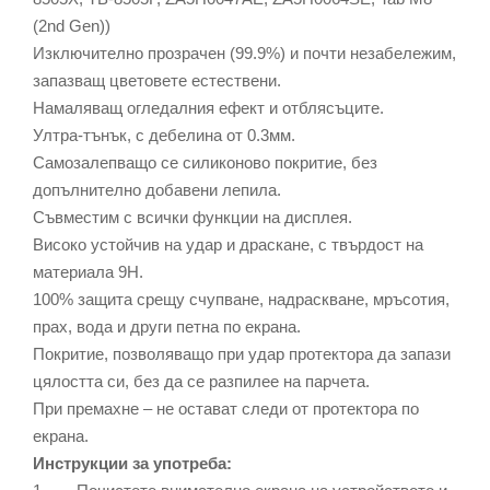
(2nd Gen))
Изключително прозрачен (99.9%) и почти незабележим,
запазващ цветовете естествени.
Намаляващ огледалния ефект и отблясъците.
Ултра-тънък, с дебелина от 0.3мм.
Самозалепващо се силиконово покритие, без
допълнително добавени лепила.
Съвместим с всички функции на дисплея.
Високо устойчив на удар и драскане, с твърдост на
материала 9Н.
100% защита срещу счупване, надраскване, мръсотия,
прах, вода и други петна по екрана.
Покритие, позволяващо при удар протектора да запази
цялостта си, без да се разпилее на парчета.
При премахне – не остават следи от протектора по
екрана.
Инструкции за употреба: