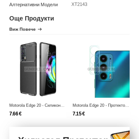
XT2143
Алтернативни Модели
Още Продукти
Виж Повече
Motorola Edge 20 - Силиконов Гръб - Карбон Ауто
Motorola Edge 20 - Протектор за Камерата
7.66 €
7.15 €
9