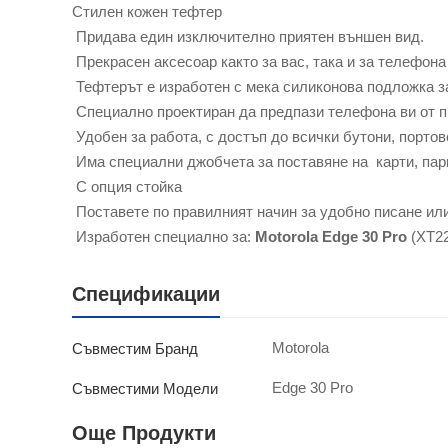
Стилен кожен тефтер
Придава един изключително приятен външен вид.
Прекрасен аксесоар както за вас, така и за телефона
Тефтерът е изработен с мека силиконова подложка з
Специално проектиран да предпази телефона ви от п
Удобен за работа, с достъп до всички бутони, порто
Има специални джобчета за поставяне на карти, пар
С опция стойка
Поставете по правилният начин за удобно писане или
Изработен специално за:
Motorola Edge 30 Pro
(XT22
Спецификации
Motorola
Съвместим Бранд
Edge 30 Pro
Съвместими Модели
Още Продукти