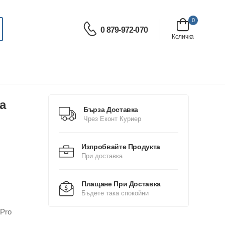
0
0 879-972-070
Количка
a
Бърза Доставка
Чрез Еконт Куриер
Изпробвайте Продукта
При доставка
Плащане При Доставка
Бъдете така спокойни
 Pro