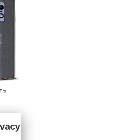
 Pro
ivacy