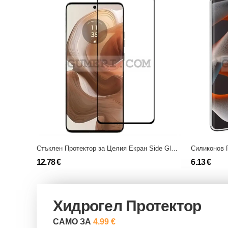
Стъклен Протектор за Целия Екран Side Glue за Motorola Edge 50 Pro
Силиконов Г
12.78 €
6.13 €
Хидрогел Протектор
САМО ЗА
4.99 €