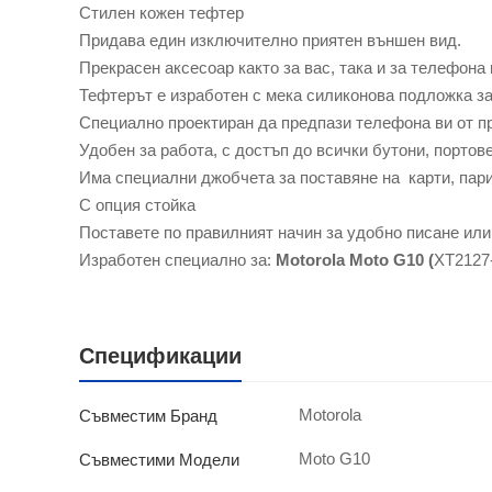
Стилен кожен тефтер
Придава един изключително приятен външен вид.
Прекрасен аксесоар както за вас, така и за телефона 
Тефтерът е изработен с мека силиконова подложка з
Специално проектиран да предпази телефона ви от п
Удобен за работа, с достъп до всички бутони, портов
Има специални джобчета за поставяне на карти, пар
С опция стойка
Поставете по правилният начин за удобно писане или
Изработен специално за:
Motorola Moto G10 (
XT2127-
Спецификации
Motorola
Съвместим Бранд
Moto G10
Съвместими Модели