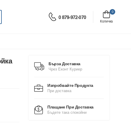
0
0 879-972-070
Количка
ойка
Бърза Доставка
Чрез Еконт Куриер
Изпробвайте Продукта
При доставка
Плащане При Доставка
Бъдете така спокойни