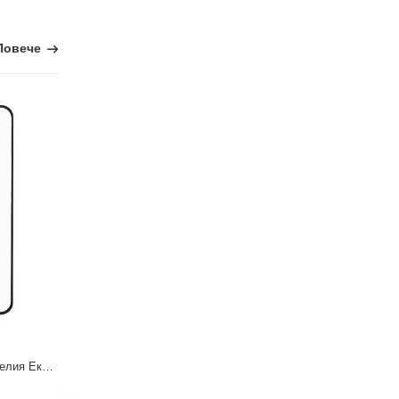
Повече
Motorola Moto G10 - Протектор за Целия Екран
Motorola Moto G10 - Стъклен протектор за Екран
4.09 €