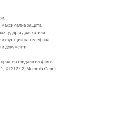
ви.
а максимална защита.
рах, удар и драскотини
е и функции на телефона.
и и документи
 приятно гледане на филм.
1, XT2127-2, Motorola Capri)