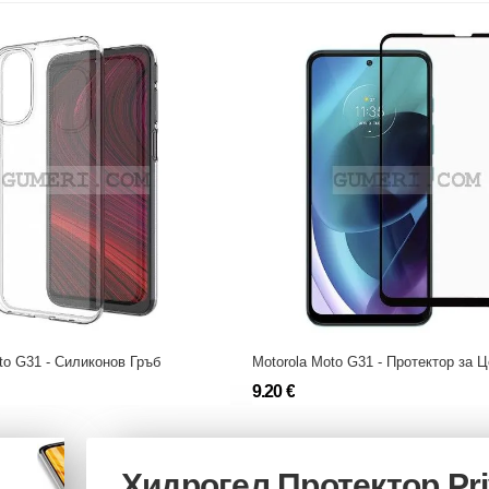
to G31 - Силиконов Гръб
9.20 €
Хидрогел Протектор Pr