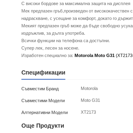
С високи бордове за максимална защита на дисплея
Мек предпазен гръб,произведен от висококачествен с
надраскване, с усещане за комфорт, докато го държит
Мекият предпазен гръб може да бъде свободно усукан
издръжлив, за дълга употреба.
Всички функции на телефона са достъпни.
Супер лек, лесен за носене.
Изработен специално за:
Motorola Moto G31
(XT2173-
Спецификации
Motorola
Съвместим Бранд
Moto G31
Съвместими Модели
XT2173
Алтернативни Модели
Още Продукти