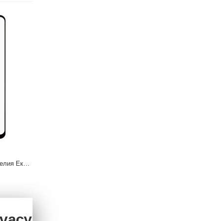
Motorola Moto G31 - Протектор за Целия Екран
Motorola Moto G31 - Стъклен протектор за Екран
4.09 €
ivacy