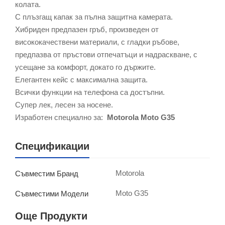
колата.
С плъзгащ капак за пълна защитна камерата.
Хибриден предпазен гръб, произведен от
висококачествени материали, с гладки ръбове,
предпазва от пръстови отпечатъци и надраскване, с
усещане за комфорт, докато го държите.
Елегантен кейс с максимална защита.
Всички функции на телефона са достъпни.
Супер лек, лесен за носене.
Изработен специално за:
Motorola Moto G35
Спецификации
Motorola
Съвместим Бранд
Moto G35
Съвместими Модели
Още Продукти