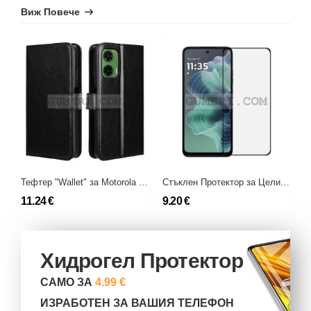
Виж Повече
Стъклен Протектор за Целия Екран Full Glue за Motorola Moto G35
Тефтер "Wallet" за Motorola Moto G35
9.20 €
11.24 €
7
Хидрогел Протектор
САМО ЗА
4.99 €
ИЗРАБОТЕН ЗА ВАШИЯ ТЕЛЕФОН