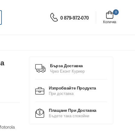
0
0 879-972-070
Количка
la
Бърза Доставка
Чрез Еконт Куриер
Изпробвайте Продукта
При доставка
Плащане При Доставка
Бъдете така спокойни
otorola