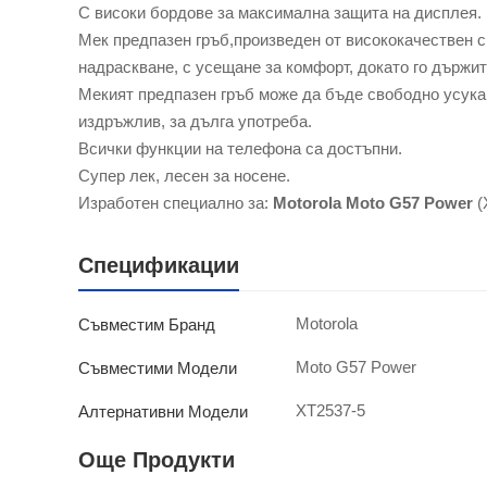
С високи бордове за максимална защита на дисплея.
Мек предпазен гръб,произведен от висококачествен с
надраскване, с усещане за комфорт, докато го държит
Мекият предпазен гръб може да бъде свободно усукан
издръжлив, за дълга употреба.
Всички функции на телефона са достъпни.
Супер лек, лесен за носене.
Изработен специално за:
Motorola Moto G57 Power
(
Спецификации
Motorola
Съвместим Бранд
Moto G57 Power
Съвместими Модели
XT2537-5
Алтернативни Модели
Още Продукти