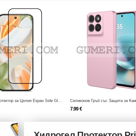
Стъклен Протектор за Целия Екран Side Glue за Motorola Moto G57 Power
7.99 €
Хидрогел Протектор Pr