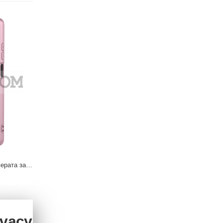
Силиконов Гръб със Защита за Камерата за Motorola Moto G57 Power
ivacy