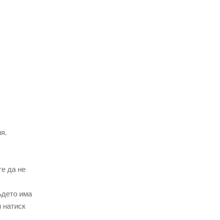
я.
те да не
ъдето има
н натиск