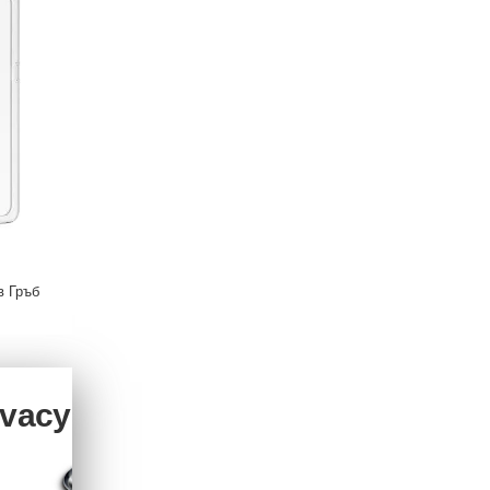
в Гръб
Motorola Moto G9 Power - Протектор за Екран
4.09 €
ivacy