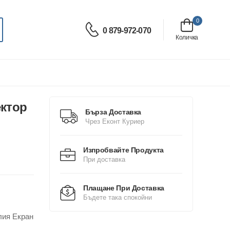
0
0 879-972-070
Количка
ектор
Бърза Доставка
Чрез Еконт Куриер
Изпробвайте Продукта
При доставка
Плащане При Доставка
Бъдете така спокойни
лия Екран