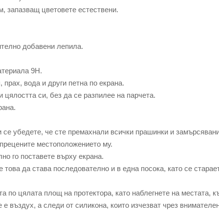
м, запазващ цветовете естествени.
ително добавени лепила.
атериала 9Н.
прах, вода и други петна по екрана.
 цялостта си, без да се разпилее на парчета.
рана.
се убедете, че сте премахнали всички прашинки и замърсявани
прецените местоположението му.
о го поставете върху екрана.
това да става последователно и в една посока, като се старае
по цялата площ на протектора, като наблегнете на местата, к
е е въздух, а следи от силикона, които изчезват чрез внимателе