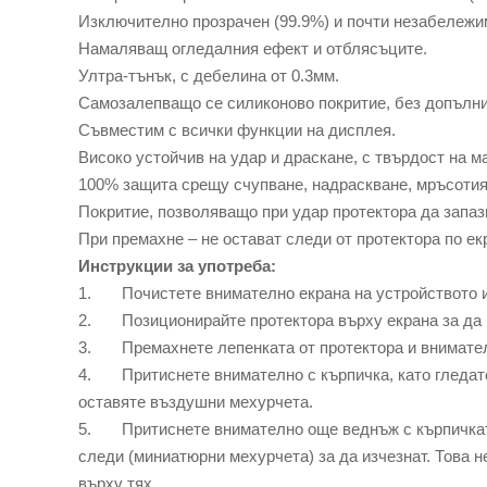
Изключително прозрачен (99.9%) и почти незабележи
Намаляващ огледалния ефект и отблясъците.
Ултра-тънък, с дебелина от 0.3мм.
Самозалепващо се силиконово покритие, без допълн
Съвместим с всички функции на дисплея.
Високо устойчив на удар и драскане, с твърдост на м
100% защита срещу счупване, надраскване, мръсотия, 
Покритие, позволяващо при удар протектора да запази
При премахне – не остават следи от протектора по ек
Инструкции за употреба:
1. Почистете внимателно екрана на устройството и 
2. Позиционирайте протектора върху екрана за да 
3. Премахнете лепенката от протектора и внимателн
4. Притиснете внимателно с кърпичка, като гледате 
оставяте въздушни мехурчета.
5. Притиснете внимателно още веднъж с кърпичката 
следи (миниатюрни мехурчета) за да изчезнат. Това н
върху тях.