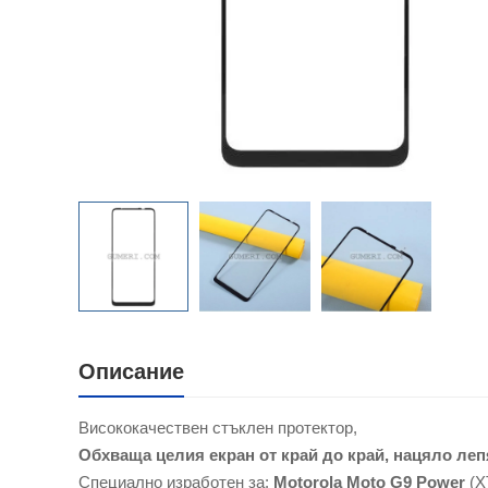
Описание
Висококачествен стъклен протектор,
Обхваща целия екран от край до край,
нацяло леп
Специално изработен за:
Motorola Moto G9 Power
(X