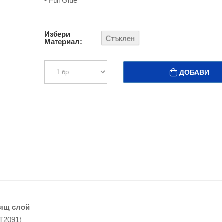
- Full Glue
Избери
Стъклен
Материал:
ДОБАВИ
ящ слой
T2091)