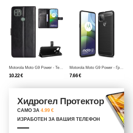
Motorola Moto G9 Power - Тефтер Стойка
Motorola Moto G9 Power - Гръб - Карбон Шарк
10.22 €
7.66 €
9
Хидрогел Протектор
САМО ЗА
4.99 €
ИЗРАБОТЕН ЗА ВАШИЯ ТЕЛЕФОН