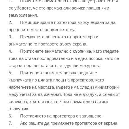
1. Почистете внимателно екрана на устройството и
се убедете, че сте премахнали всички прашинки и
замърсявания.
2. Позиционирайте протектора върху екрана за да
прецените местоположението му.
3. Премахнете лепенката от протектора и
внимателно го поставете върху екрана.
4. Притиснете внимателно с кърпичка, като гледате
това да става последователно и в една посока, като се
стараете да не оставяте въздушни мехурчета.
5. Притиснете внимателно още веднъж с
кърпичката по цялата площ на протектора, като
наблегнете на местата, където има следи (миниатюрни
мехурчета) за да изчезнат. Това не е въздух, а следи от
силикона, които изчезват чрез внимателен натиск
върху тях.
6. Поставянето на протектора е завършено.
7. Ако решите да премахнете протектора от екрана