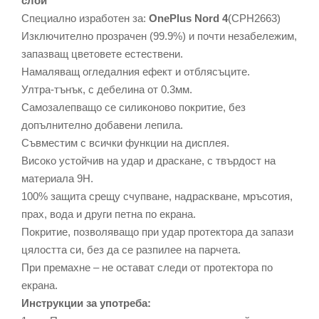
слой
Специално изработен за:
OnePlus Nord 4
(CPH2663)
Изключително прозрачен (99.9%) и почти незабележим,
запазващ цветовете естествени.
Намаляващ огледалния ефект и отблясъците.
Ултра-тънък, с дебелина от 0.3мм.
Самозалепващо се силиконово покритие, без
допълнително добавени лепила.
Съвместим с всички функции на дисплея.
Високо устойчив на удар и драскане, с твърдост на
материала 9Н.
100% защита срещу счупване, надраскване, мръсотия,
прах, вода и други петна по екрана.
Покритие, позволяващо при удар протектора да запази
цялостта си, без да се разпилее на парчета.
При премахне – не остават следи от протектора по
екрана.
Инструкции за употреба: