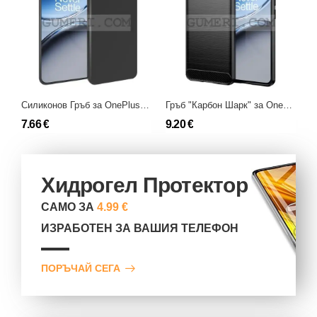
Силиконов Гръб за OnePlus Nord 4
Гръб "Карбон Шарк" за OnePlus Nord 4
7.66 €
9.20 €
1
Хидрогел Протектор
САМО ЗА
4.99 €
ИЗРАБОТЕН ЗА ВАШИЯ ТЕЛЕФОН
ПОРЪЧАЙ СЕГА