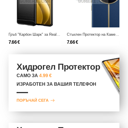
Гръб "Карбон Шарк" за Realme 12 Pro+
Стъклен Протектор на Камера за Realme 12 Pro+
7.66 €
7.66 €
9
Хидрогел Протектор
САМО ЗА
4.99 €
ИЗРАБОТЕН ЗА ВАШИЯ ТЕЛЕФОН
ПОРЪЧАЙ СЕГА