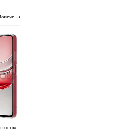
Повече
Силиконов Гръб със Защита за Камерата за Realme C75 (4G/5G)
Гръб с Картинки за Realme C75 5G
7.99 €
7.99 €