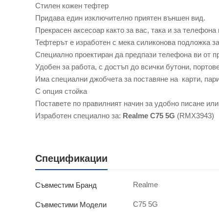
Стилен кожен тефтер
Придава един изключително приятен външен вид.
Прекрасен аксесоар както за вас, така и за телефона 
Тефтерът е изработен с мека силиконова подложка з
Специално проектиран да предпази телефона ви от п
Удобен за работа, с достъп до всички бутони, портов
Има специални джобчета за поставяне на карти, пар
С опция стойка
Поставете по правилният начин за удобно писане или
Изработен специално за:
Realme C75 5G
(RMX3943)
Спецификации
Realme
Съвместим Бранд
C75 5G
Съвместими Модели