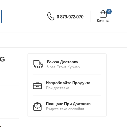
0
0 879-972-070
Количка
5G
Бърза Доставка
Чрез Еконт Куриер
Изпробвайте Продукта
При доставка
Плащане При Доставка
Бъдете така спокойни