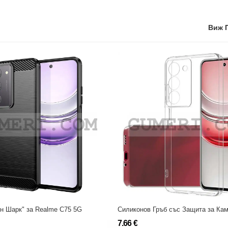
Виж 
он Шарк" за Realme C75 5G
7.66 €