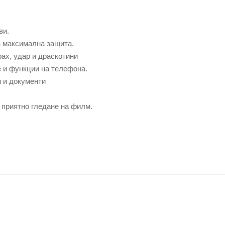
ви.
а максимална защита.
рах, удар и драскотини
е и функции на телефона.
и и документи
 приятно гледане на филм.