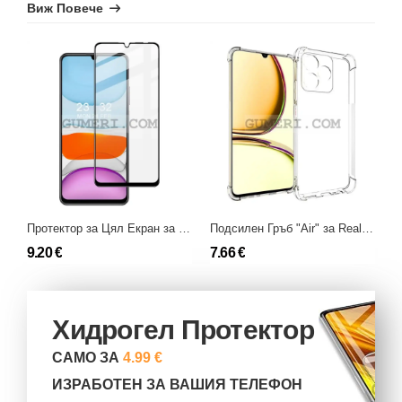
Виж Повече
Протектор за Цял Екран за Realme Note 50
Подсилен Гръб "Air" за Realme Note 50
9.20 €
7.66 €
1
Хидрогел Протектор
САМО ЗА
4.99 €
ИЗРАБОТЕН ЗА ВАШИЯ ТЕЛЕФОН