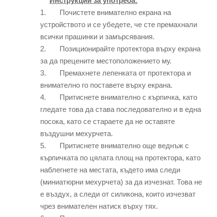
Инструкции за употреба:
1. Почистете внимателно екрана на
устройството и се убедете, че сте премахнали
всички прашинки и замърсявания.
2. Позиционирайте протектора върху екрана
за да прецените местоположението му.
3. Премахнете лепенката от протектора и
внимателно го поставете върху екрана.
4. Притиснете внимателно с кърпичка, като
гледате това да става последователно и в една
посока, като се стараете да не оставяте
въздушни мехурчета.
5. Притиснете внимателно още веднъж с
кърпичката по цялата площ на протектора, като
наблегнете на местата, където има следи
(миниатюрни мехурчета) за да изчезнат. Това не
е въздух, а следи от силикона, които изчезват
чрез внимателен натиск върху тях.