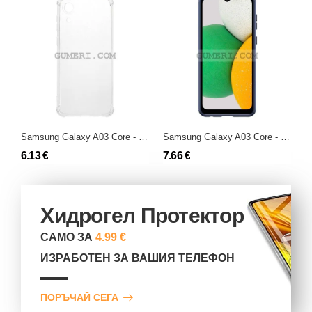
Samsung Galaxy A03 Core - Силиконов Гръб със Защита за Камерата - Air
Samsung Galaxy A03 Core - Противоударен Силиконов Гръб - Карбон Шарк
6.13 €
7.66 €
1
Хидрогел Протектор
САМО ЗА
4.99 €
ИЗРАБОТЕН ЗА ВАШИЯ ТЕЛЕФОН
ПОРЪЧАЙ СЕГА