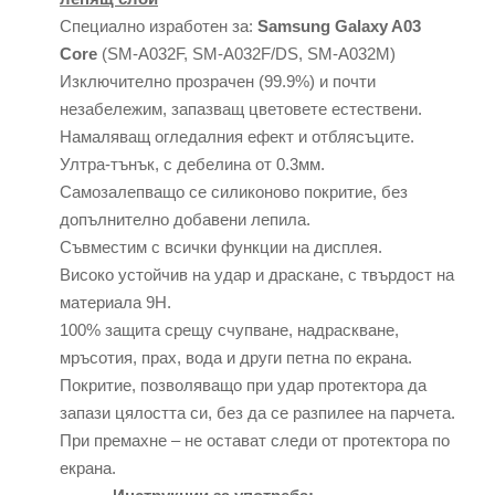
Специално изработен за:
Samsung Galaxy A03
Core
(SM-A032F, SM-A032F/DS, SM-A032M)
Изключително прозрачен (99.9%) и почти
незабележим, запазващ цветовете естествени.
Намаляващ огледалния ефект и отблясъците.
Ултра-тънък, с дебелина от 0.3мм.
Самозалепващо се силиконово покритие, без
допълнително добавени лепила.
Съвместим с всички функции на дисплея.
Високо устойчив на удар и драскане, с твърдост на
материала 9Н.
100% защита срещу счупване, надраскване,
мръсотия, прах, вода и други петна по екрана.
Покритие, позволяващо при удар протектора да
запази цялостта си, без да се разпилее на парчета.
При премахне – не остават следи от протектора по
екрана.