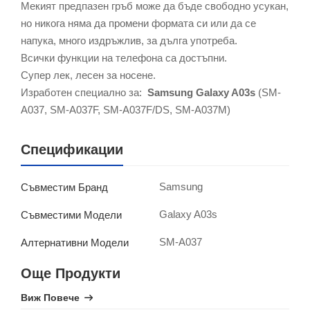
Мекият предпазен гръб може да бъде свободно усукан,
но никога няма да промени формата си или да се
напука, много издръжлив, за дълга употреба.
Всички функции на телефона са достъпни.
Супер лек, лесен за носене.
Изработен специално за:
Samsung Galaxy A03s
(SM-
A037, SM-A037F, SM-A037F/DS, SM-A037M)
Спецификации
Samsung
Съвместим Бранд
Galaxy A03s
Съвместими Модели
SM-A037
Алтернативни Модели
Още Продукти
Виж Повече