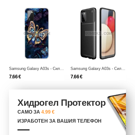
Samsung Galaxy A03s - Силиконов Гръб с Картинки
Samsung Galaxy A03s - Силиконов Гръб - Карбон Ауто
7.66 €
7.66 €
1
Хидрогел Протектор
САМО ЗА
4.99 €
ИЗРАБОТЕН ЗА ВАШИЯ ТЕЛЕФОН