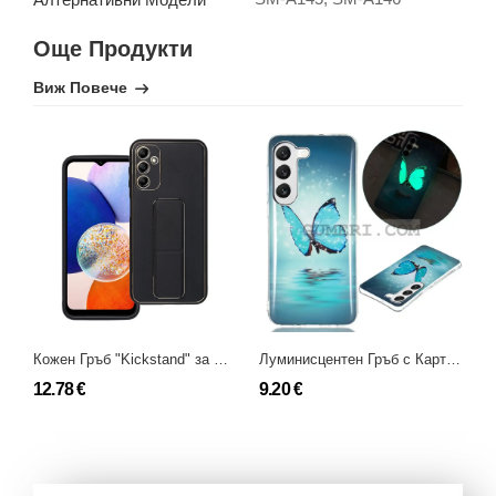
Още Продукти
Виж Повече
Кожен Гръб "Kickstand" за Samsung Galaxy A14 5G
Луминисцентен Гръб с Картинки за Samsung Galaxy A14 (5G)
12.78 €
9.20 €
1