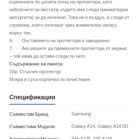
кърпичката по цялата площ на протектора, като
наблегнете на местата, където има следи (миниатюрни
мехурчета) за да изчезнат. Това не е въздух, а следи от
силикона, които изчезват чрез внимателен натиск
върху тях.
6. Поставянето на протектора е завършено.
7. Ако решите да премахнете протектора от екрана
– той няма да остави следи по него.
Съдържание на пакета:
1бр. Стъклен протектор
Мокра и суха кърпичка за почистване
Спецификации
Samsung
Съвместим Бранд
Galaxy A14, Galaxy A14 5G
Съвместими Модели
SM-A145, SM-A146
Алтернативни Модели