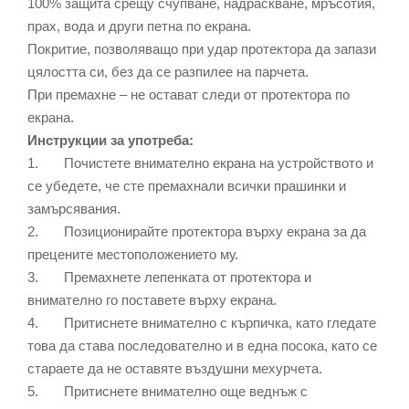
100% защита срещу счупване, надраскване, мръсотия,
прах, вода и други петна по екрана.
Покритие, позволяващо при удар протектора да запази
цялостта си, без да се разпилее на парчета.
При премахне – не остават следи от протектора по
екрана.
Инструкции за употреба:
1. Почистете внимателно екрана на устройството и
се убедете, че сте премахнали всички прашинки и
замърсявания.
2. Позиционирайте протектора върху екрана за да
прецените местоположението му.
3. Премахнете лепенката от протектора и
внимателно го поставете върху екрана.
4. Притиснете внимателно с кърпичка, като гледате
това да става последователно и в една посока, като се
стараете да не оставяте въздушни мехурчета.
5. Притиснете внимателно още веднъж с