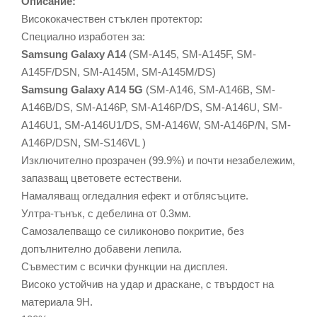
Описание:
Висококачествен стъклен протектор:
Специално изработен за:
Samsung Galaxy A14
(SM-A145, SM-A145F, SM-
A145F/DSN, SM-A145M, SM-A145M/DS)
Samsung Galaxy A14
5G
(SM-A146, SM-A146B, SM-
A146B/DS, SM-A146P, SM-A146P/DS, SM-A146U, SM-
A146U1, SM-A146U1/DS, SM-A146W, SM-A146P/N, SM-
A146P/DSN, SM-S146VL )
Изключително прозрачен (99.9%) и почти незабележим,
запазващ цветовете естествени.
Намаляващ огледалния ефект и отблясъците.
Ултра-тънък, с дебелина от 0.3мм.
Самозалепващо се силиконово покритие, без
допълнително добавени лепила.
Съвместим с всички функции на дисплея.
Високо устойчив на удар и драскане, с твърдост на
материала 9Н.