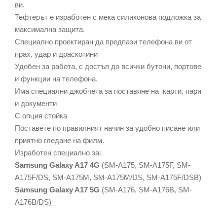
ви.
Тефтерът е изработен с мека силиконова подложка за
максимална защита.
Специално проектиран да предпази телефона ви от
прах, удар и драскотини
Удобен за работа, с достъп до всички бутони, портове
и функции на телефона.
Има специални джобчета за поставяне на карти, пари
и документи
С опция стойка
Поставете по правилният начин за удобно писане или
приятно гледане на филм.
Изработен специално за:
Samsung Galaxy A17 4G
(SM-A175, SM-A175F, SM-
A175F/DS, SM-A175M, SM-A175M/DS, SM-A175F/DSB)
Samsung Galaxy A17 5G
(SM-A176, SM-A176B, SM-
A176B/DS)