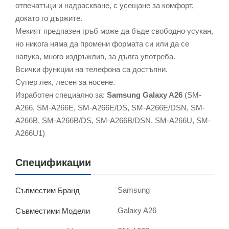
отпечатъци и надраскване, с усещане за комфорт,
докато го държите.
Мекият предпазен гръб може да бъде свободно усукан,
но никога няма да промени формата си или да се
напука, много издръжлив, за дълга употреба.
Всички функции на телефона са достъпни.
Супер лек, лесен за носене.
Изработен специално за:
Samsung Galaxy A26
(SM-
A266, SM-A266E, SM-A266E/DS, SM-A266E/DSN, SM-
A266B, SM-A266B/DS, SM-A266B/DSN, SM-A266U, SM-
A266U1)
Спецификации
Samsung
Съвместим Бранд
Galaxy A26
Съвместими Модели