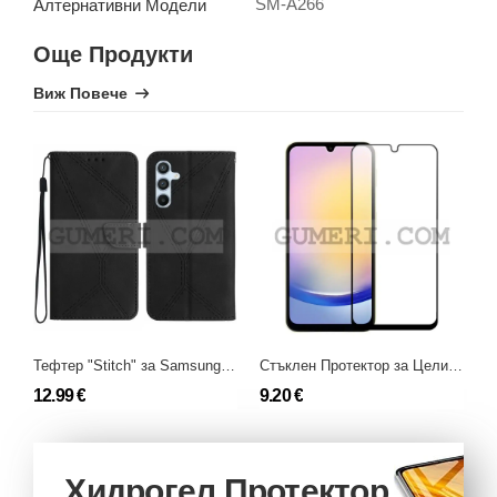
SM-A266
Алтернативни Модели
Още Продукти
Виж Повече
Тефтер "Stitch" за Samsung Galaxy A26
Стъклен Протектор за Целия Екран Full Glue за Samsung Galaxy A26
12.99 €
9.20 €
1
Хидрогел Протектор