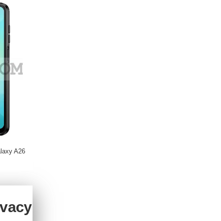
laxy A26
Хибриден Air Кейс за Samsung Galaxy A26
10.22 €
10.99 €
ivacy