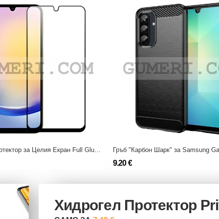
Стъклен Протектор за Целия Екран Full Glue за Samsung Galaxy A26
Гръб "Карбон Шарк" за Samsung Ga
9.20 €
Хидрогел Протектор Pr