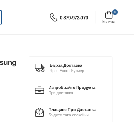
0
0 879-972-070
Количка
msung
Бърза Доставка
Чрез Еконт Куриер
Изпробвайте Продукта
При доставка
Плащане При Доставка
Бъдете така спокойни