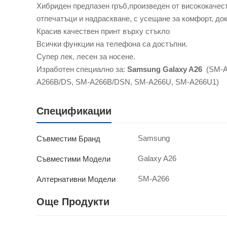
Хибриден предпазен гръб,произведен от висококачестве
отпечатъци и надраскване, с усещане за комфорт, док
Красив качествен принт върху стъкло
Всички функции на телефона са достъпни.
Супер лек, лесен за носене.
Изработен специално за:
Samsung Galaxy A26
(SM-A
A266B/DS, SM-A266B/DSN, SM-A266U, SM-A266U1)
Спецификации
Samsung
Съвместим Бранд
Galaxy A26
Съвместими Модели
SM-A266
Алтернативни Модели
Още Продукти