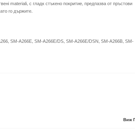
нi materiali, с гладк стъкено покритие, предпазва от пръстови
ато го държите.
266, SM-A266E, SM-A266E/DS, SM-A266E/DSN, SM-A266B, SM-
Виж 