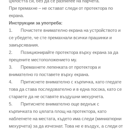
цялостта си, без да се разпилее на парчета.
При премахне – не остават следи от протектора по
екрана.
Инструкции за употреба:
1. Почистете внимателно екрана на устройството и
се убедете, че сте премахнали всички прашинки и
замърсявания.
2. Позиционирайте протектора върху екрана за да
прецените местоположението му.
3. Премахнете лепенката от протектора и
внимателно го поставете върху екрана.
4. Притиснете внимателно с кърпичка, като гледате
това да става последователно и в една посока, като се
стараете да не оставяте въздушни мехурчета.
5. Притиснете внимателно още веднъж с
кърпичката по цялата площ на протектора, като
наблегнете на местата, където има следи (миниатюрни
мехурчета) за да изчезнат. Това не е въздух, а следи от