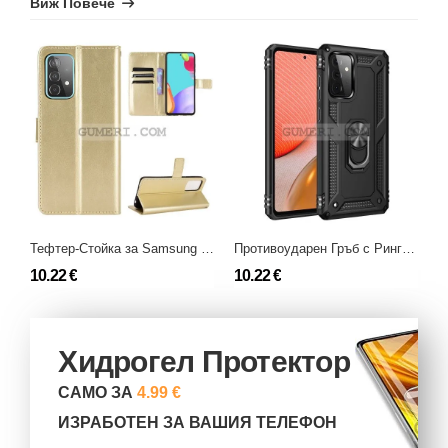
Виж Повече
Тефтер-Стойка за Samsung Galaxy A72 (5G)
Противоударен Гръб с Ринг за Samsung Galaxy A72 (5G)
10.22 €
10.22 €
6
Хидрогел Протектор
САМО ЗА
4.99 €
ИЗРАБОТЕН ЗА ВАШИЯ ТЕЛЕФОН