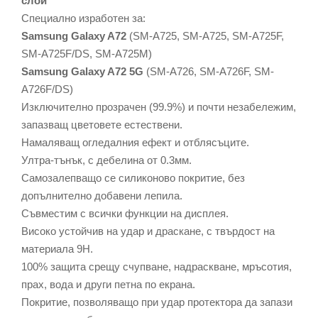
слой
Специално изработен за:
Samsung Galaxy A72
(SM-A725, SM-A725, SM-A725F,
SM-A725F/DS, SM-A725M)
Samsung Galaxy A72 5G
(SM-A726, SM-A726F, SM-
A726F/DS)
Изключително прозрачен (99.9%) и почти незабележим,
запазващ цветовете естествени.
Намаляващ огледалния ефект и отблясъците.
Ултра-тънък, с дебелина от 0.3мм.
Самозалепващо се силиконово покритие, без
допълнително добавени лепила.
Съвместим с всички функции на дисплея.
Високо устойчив на удар и драскане, с твърдост на
материала 9Н.
100% защита срещу счупване, надраскване, мръсотия,
прах, вода и други петна по екрана.
Покритие, позволяващо при удар протектора да запази