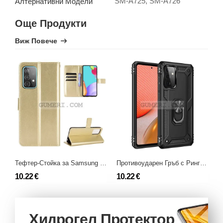
SM-A725, SM-A726
Алтернативни Модели
Още Продукти
Виж Повече
Тефтер-Стойка за Samsung Galaxy A72 (5G)
Противоударен Гръб с Ринг за Samsung Galaxy A72 (5G)
10.22 €
10.22 €
6
Хидрогел Протектор