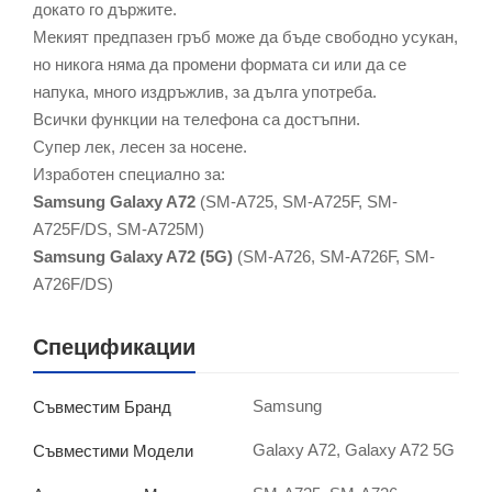
докато го държите.
Мекият предпазен гръб може да бъде свободно усукан,
но никога няма да промени формата си или да се
напука, много издръжлив, за дълга употреба.
Всички функции на телефона са достъпни.
Супер лек, лесен за носене.
Изработен специално за:
Samsung Galaxy A72
(SM-A725, SM-A725F, SM-
A725F/DS, SM-A725M)
Samsung Galaxy A72 (5G)
(SM-A726, SM-A726F, SM-
A726F/DS)
Спецификации
Samsung
Съвместим Бранд
Galaxy A72, Galaxy A72 5G
Съвместими Модели