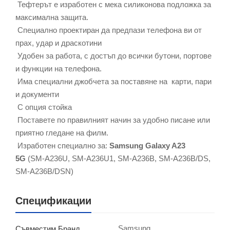
Тефтерът е изработен с мека силиконова подложка за
максимална защита.
Специално проектиран да предпази телефона ви от
прах, удар и драскотини
Удобен за работа, с достъп до всички бутони, портове
и функции на телефона.
Има специални джобчета за поставяне на карти, пари
и документи
С опция стойка
Поставете по правилният начин за удобно писане или
приятно гледане на филм.
Изработен специално за:
Samsung Galaxy A23
5G
(SM-A236U, SM-A236U1, SM-A236B, SM-A236B/DS,
SM-A236B/DSN)
Спецификации
Samsung
Съвместим Бранд