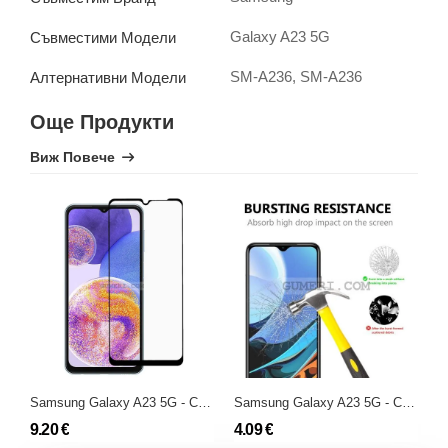
Galaxy A23 5G
Съвместими Модели
SM-A236, SM-A236
Алтернативни Модели
Още Продукти
Виж Повече
Samsung Galaxy A23 5G - Стъклен Протектор за Целия Екран - Full Glue
Samsung Galaxy A23 5G - Стъклен протектор за Екран
9.20 €
4.09 €
7