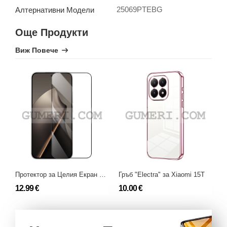
25069PTEBG
Алтернативни Модели
Още Продукти
Виж Повече
Протектор за Целия Екран Full Glue за Xiaomi 15T
Гръб "Electra" за Xiaomi 15T
12.99 €
10.00 €
7