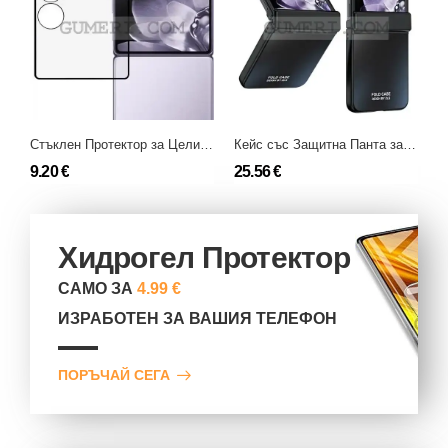
Стъклен Протектор за Целия Екран Full Glue за Xiaomi Mix Flip
Кейс със Защитна Панта за Xiaomi Mix Flip
9.20 €
25.56 €
1
Хидрогел Протектор
САМО ЗА
4.99 €
ИЗРАБОТЕН ЗА ВАШИЯ ТЕЛЕФОН
ПОРЪЧАЙ СЕГА