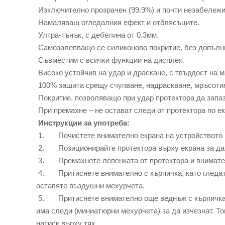
Изключително прозрачен (99.9%) и почти незабележи
Намаляващ огледалния ефект и отблясъците.
Ултра-тънък, с дебелина от 0.3мм.
Самозалепващо се силиконово покритие, без допълн
Съвместим с всички функции на дисплея.
Високо устойчив на удар и драскане, с твърдост на 
100% защита срещу счупване, надраскване, мръсотия, 
Покритие, позволяващо при удар протектора да запази
При премахне – не остават следи от протектора по ек
Инструкции за употреба:
1. Почистете внимателно екрана на устройството и 
2. Позиционирайте протектора върху екрана за да 
3. Премахнете лепенката от протектора и внимател
4. Притиснете внимателно с кърпичка, като гледате 
оставяте въздушни мехурчета.
5. Притиснете внимателно още веднъж с кърпичката 
има следи (миниатюрни мехурчета) за да изчезнат. То
натиск върху тях.