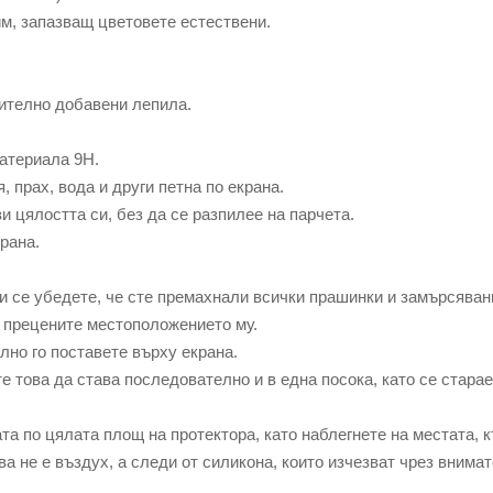
м, запазващ цветовете естествени.
ително добавени лепила.
материала 9Н.
прах, вода и други петна по екрана.
 цялостта си, без да се разпилее на парчета.
рана.
се убедете, че сте премахнали всички прашинки и замърсяван
прецените местоположението му.
но го поставете върху екрана.
това да става последователно и в една посока, като се старае
по цялата площ на протектора, като наблегнете на местата, 
ва не е въздух, а следи от силикона, които изчезват чрез внима