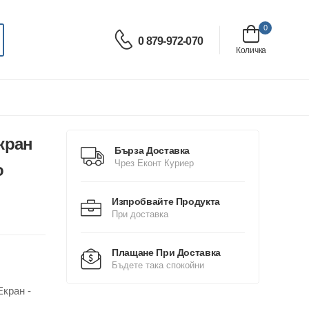
0
0 879-972-070
Количка
кран
Бърза Доставка
Чрез Еконт Куриер
o
Изпробвайте Продукта
При доставка
Плащане При Доставка
Бъдете така спокойни
Екран -