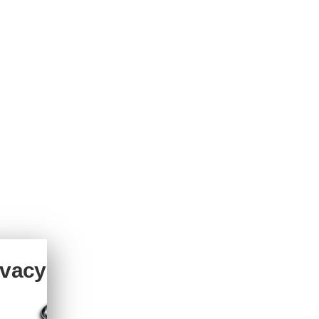
ivacy