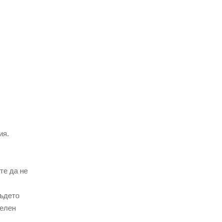
ия.
те да не
където
телен