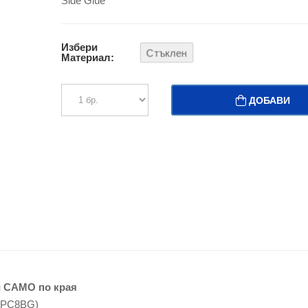
Side Glue
Избери
Стъклен
Материал:
ДОБАВИ
й САМО по края
EPC8BG)