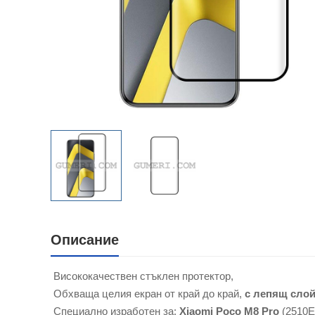
Описание
Висококачествен стъклен протектор,
Обхваща целия екран от край до край,
с лепящ сло
Специално изработен за:
Xiaomi Poco M8 Pro
(2510