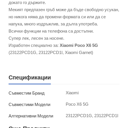
докато го държите.
Мекият предпазен гръб може да бъде свободно усукан,
но никога няма да промени формата си или да се
напука, много издръжлив, за дълга употреба.
Всички функции на телефона са достъпни.
Супер лек, лесен за носене.
Изработен специално за:
Xiaomi Poco X6 5G
(23122PCD1G, 23122PCD1I, Xiaomi Garnet)
Спецификации
Xiaomi
Съвместим Бранд
Poco X6 5G
Съвместими Модели
23122PCD1G, 23122PCD1I
Алтернативни Модели