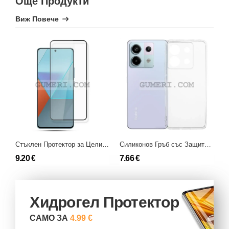
Още Продукти
Виж Повече
Стъклен Протектор за Целия Екран Full Glue за Xiaomi Poco X6 5G
Силиконов Гръб със Защита за Камерата за Xiaomi Poco X6 5G
9.20 €
7.66 €
7
Хидрогел Протектор
САМО ЗА
4.99 €