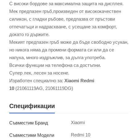
С високи бордове за максимална защита на дисплея.
Мек предпазен гръб,произведен от висококачествен
силикон, с гладки ръбове, предпазва от пръстови
отпечатъци и надраскване, с усещане за комфорт,
докато го държите.
Мекият предпазен гръб може да бъде свободно усукан,
но никога няма да промени формата си или да се
напука, много издръжлив, за дълга употреба.
Всички функции на телефона са достъпни.
Супер лек, лесен за носене.
Изработен специално за:
Xiaomi Redmi
10
(21061119AG, 21061119DG)
Спецификации
Xiaomi
Съвместим Бранд
Redmi 10
Съвместими Модели