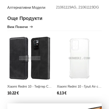
21061119AG, 21061119DG
Алтернативни Модели
Още Продукти
Виж Повече
Xiaomi Redmi 10 - Тефтер Стойка
Xiaomi Redmi 10 - Гръб Air със Защита за Камерата
10.22 €
6.13 €
9