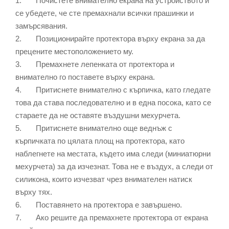
1. Почистете внимателно екрана на устройството и
се убедете, че сте премахнали всички прашинки и
замърсявания.
2. Позиционирайте протектора върху екрана за да
прецените местоположението му.
3. Премахнете лепенката от протектора и
внимателно го поставете върху екрана.
4. Притиснете внимателно с кърпичка, като гледате
това да става последователно и в една посока, като се
стараете да не оставяте въздушни мехурчета.
5. Притиснете внимателно още веднъж с
кърпичката по цялата площ на протектора, като
наблегнете на местата, където има следи (миниатюрни
мехурчета) за да изчезнат. Това не е въздух, а следи от
силикона, които изчезват чрез внимателен натиск
върху тях.
6. Поставянето на протектора е завършено.
7. Ако решите да премахнете протектора от екрана