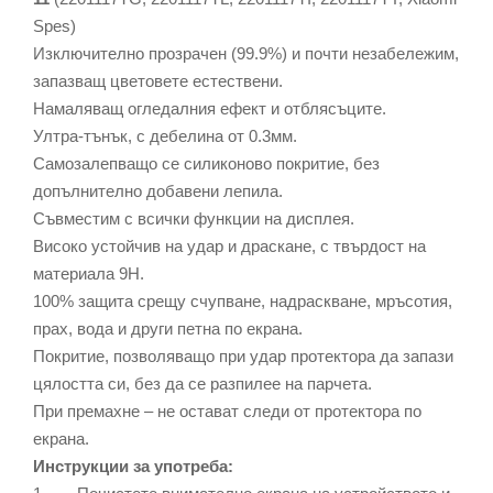
Spes)
Изключително прозрачен (99.9%) и почти незабележим,
запазващ цветовете естествени.
Намаляващ огледалния ефект и отблясъците.
Ултра-тънък, с дебелина от 0.3мм.
Самозалепващо се силиконово покритие, без
допълнително добавени лепила.
Съвместим с всички функции на дисплея.
Високо устойчив на удар и драскане, с твърдост на
материала 9Н.
100% защита срещу счупване, надраскване, мръсотия,
прах, вода и други петна по екрана.
Покритие, позволяващо при удар протектора да запази
цялостта си, без да се разпилее на парчета.
При премахне – не остават следи от протектора по
екрана.
Инструкции за употреба: