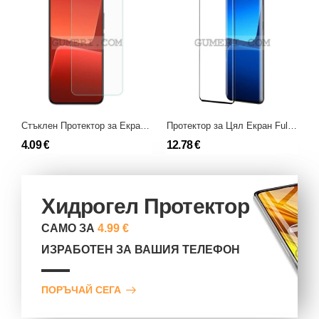
Стъклен Протектор за Екран за Xiaomi 13
Протектор за Цял Екран Full Glue за Xiaomi 13 Lite
4.09 €
12.78 €
9
Хидрогел Протектор
САМО ЗА
4.99 €
ИЗРАБОТЕН ЗА ВАШИЯ ТЕЛЕФОН
ПОРЪЧАЙ СЕГА