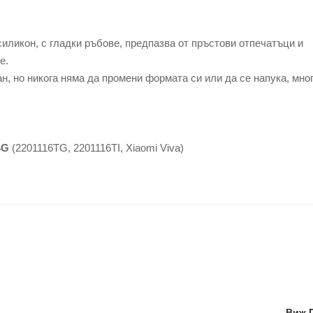
иликон, с гладки ръбове, предпазва от пръстови отпечатъци и
е.
, но никога няма да промени формата си или да се напука, мно
 4G
(2201116TG, 2201116TI, Xiaomi Viva)
Виж 