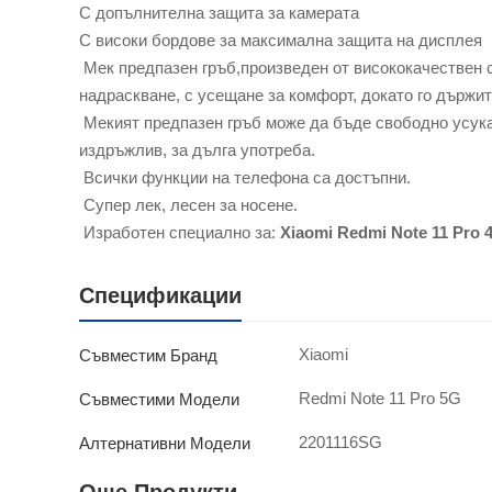
С допълнителна защита за камерата
С високи бордове за максимална защита на дисплея
Мек предпазен гръб,произведен от висококачествен с
надраскване, с усещане за комфорт, докато го държит
Мекият предпазен гръб може да бъде свободно усукан
издръжлив, за дълга употреба.
Всички функции на телефона са достъпни.
Супер лек, лесен за носене.
Изработен специално за:
Xiaomi Redmi Note 11 Pro
Спецификации
Xiaomi
Съвместим Бранд
Redmi Note 11 Pro 5G
Съвместими Модели
2201116SG
Алтернативни Модели