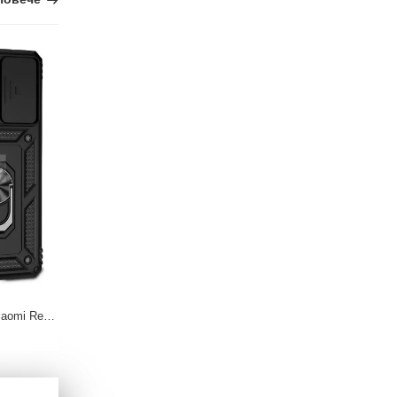
Хибриден Кейс с Капак и Ринг за Xiaomi Redmi Note 11 Pro 5G
Xiaomi Redmi Note 11 Pro 5G - Протектор за Целия Екран - Full Glue
9.20 €
7.66 €