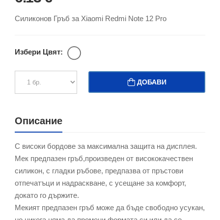
Силиконов Гръб за Xiaomi Redmi Note 12 Pro
Избери Цвят:
ДОБАВИ
Описание
С високи бордове за максимална защита на дисплея.
Мек предпазен гръб,произведен от висококачествен
силикон, с гладки ръбове, предпазва от пръстови
отпечатъци и надраскване, с усещане за комфорт,
докато го държите.
Мекият предпазен гръб може да бъде свободно усукан,
но никога няма да промени формата си или да се