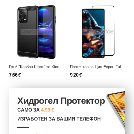
Гръб "Карбон Шарк" за Xiaomi Redmi Note 12 Pro
Протектор за Цял Екран Full Glue за Xiaomi Redmi Note 12 Pro
7.66 €
9.20 €
6
Хидрогел Протектор
САМО ЗА
4.99 €
ИЗРАБОТЕН ЗА ВАШИЯ ТЕЛЕФОН