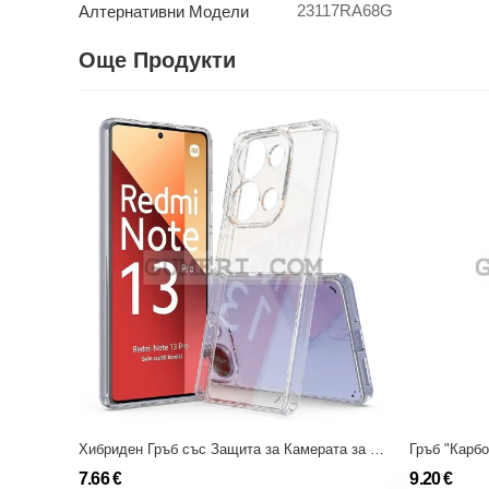
23117RA68G
Алтернативни Модели
Още Продукти
Хибриден Гръб със Защита за Камерата за Xiaomi Redmi Note 13 Pro 4G
7.66 €
9.20 €