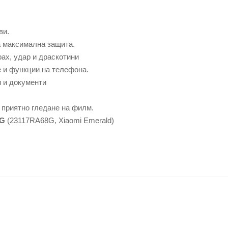
ви.
а максимална защита.
рах, удар и драскотини
е и функции на телефона.
и и документи
 приятно гледане на филм.
4G
(23117RA68G, Xiaomi Emerald)